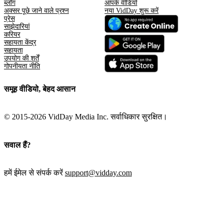
ब्लॉग
आपके वीडियो
अक्सर पूछे जाने वाले प्रश्न
नया VidDay शुरू करें
प्रेस
साझेदारियां
करियर
सहायता केंद्र
सहायता
उपयोग की शर्तें
गोपनीयता नीति
समूह वीडियो, बेहद आसान
© 2015-2026 VidDay Media Inc. सर्वाधिकार सुरक्षित।
सवाल हैं?
हमें ईमेल से संपर्क करें
support@vidday.com