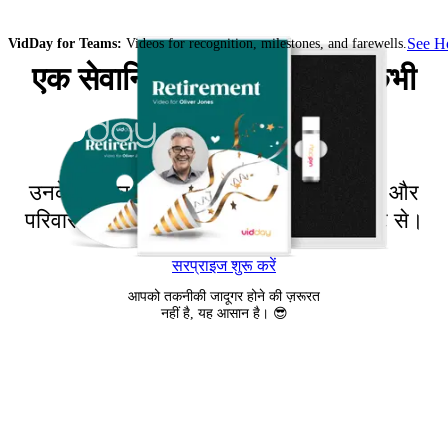
See 
VidDay for Teams:
Videos for recognition, milestones, and farewells.
एक सेवानिवृत्ति वीडियो जिसे वे कभी
नहीं भूलेंगे
उनके करियर का सम्मान करें सहयोगियों, दोस्तों और
परिवार के संदेशों से भरे सेवानिवृत्ति वीडियो गिफ्ट से।
सरप्राइज शुरू करें
आपको तकनीकी जादूगर होने की ज़रूरत
नहीं है, यह आसान है। 😎