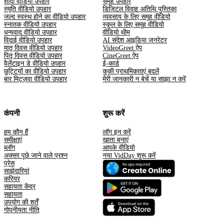
शादी वीडियो उपहार
समूह उपहार
स्मृति वीडियो उपहार
डिजिटल विवाह अतिथि पुस्तिका
जल्द स्वस्थ होने का वीडियो उपहार
व्यवसाय के लिए समूह वीडियो
स्नातक वीडियो उपहार
स्कूल के लिए समूह वीडियो
धन्यवाद वीडियो उपहार
वीडियो थीम
विदाई वीडियो उपहार
AI संदेश आइडिया जनरेटर
मातृ दिवस वीडियो उपहार
VideoGreet ऐप
पितृ दिवस वीडियो उपहार
CineGreet ऐप
वैलेंटाइन डे वीडियो उपहार
ई-कार्ड
छुट्टियों का वीडियो उपहार
कुकी प्राथमिकताएं बदलें
बार मिट्ज़वा वीडियो उपहार
मेरी जानकारी न बेचें या साझा न करें
कंपनी
शुरू करें
हम कौन हैं
लॉग इन करें
समीक्षाएं
खाता बनाएं
ब्लॉग
आपके वीडियो
अक्सर पूछे जाने वाले प्रश्न
नया VidDay शुरू करें
प्रेस
साझेदारियां
करियर
सहायता केंद्र
सहायता
उपयोग की शर्तें
गोपनीयता नीति