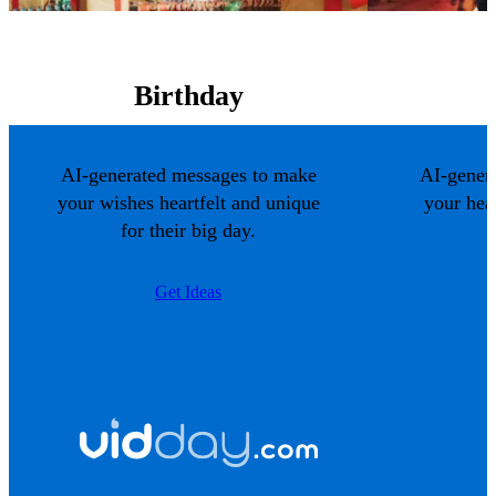
Birthday
AI-generated messages to make
AI-gener
your wishes heartfelt and unique
your hea
for their big day.
Get Ideas